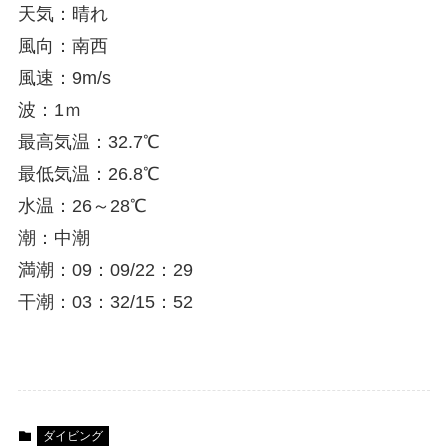
天気：晴れ
風向：南西
風速：9m/s
波：1ｍ
最高気温：32.7℃
最低気温：26.8℃
水温：26～28℃
潮：中潮
満潮：09：09/22：29
干潮：03：32/15：52
ダイビング