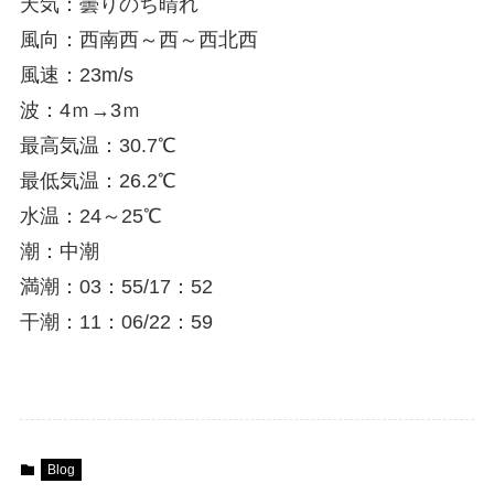
天気：曇りのち晴れ
風向：西南西～西～西北西
風速：23m/s
波：4ｍ→3ｍ
最高気温：30.7℃
最低気温：26.2℃
水温：24～25℃
潮：中潮
満潮：03：55/17：52
干潮：11：06/22：59
Blog