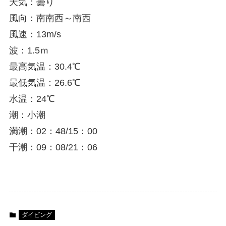
天気：曇り
風向：南南西～南西
風速：13m/s
波：1.5ｍ
最高気温：30.4℃
最低気温：26.6℃
水温：24℃
潮：小潮
満潮：02：48/15：00
干潮：09：08/21：06
ダイビング