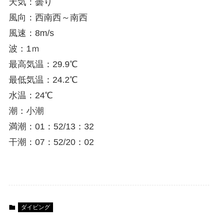
天気：曇り
風向：西南西～南西
風速：8m/s
波：1ｍ
最高気温：29.9℃
最低気温：24.2℃
水温：24℃
潮：小潮
満潮：01：52/13：32
干潮：07：52/20：02
ダイビング