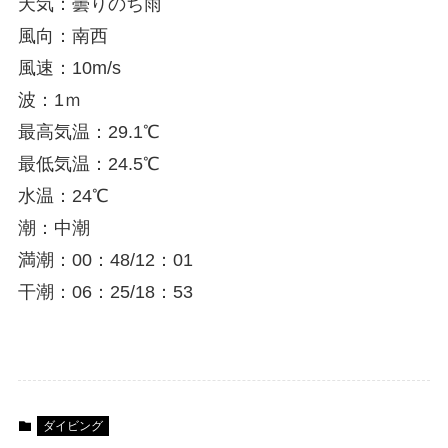
天気：曇りのち雨
風向：南西
風速：10m/s
波：1ｍ
最高気温：29.1℃
最低気温：24.5℃
水温：24℃
潮：中潮
満潮：00：48/12：01
干潮：06：25/18：53
ダイビング