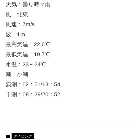
天気：曇り時々雨
風：北東
風速：7m/s
波：1ｍ
最高気温：22.6℃
最低気温：19.7℃
水温：23～24℃
潮：小潮
満潮：02：51/13：54
干潮：08：29/20：52
ダイビング