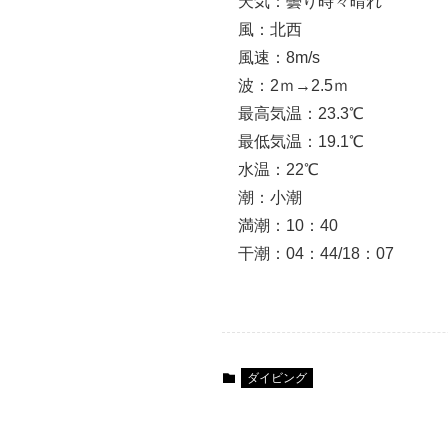
天気：曇り時々晴れ
風：北西
風速：8m/s
波：2ｍ→2.5ｍ
最高気温：23.3℃
最低気温：19.1℃
水温：22℃
潮：小潮
満潮：10：40
干潮：04：44/18：07
ダイビング