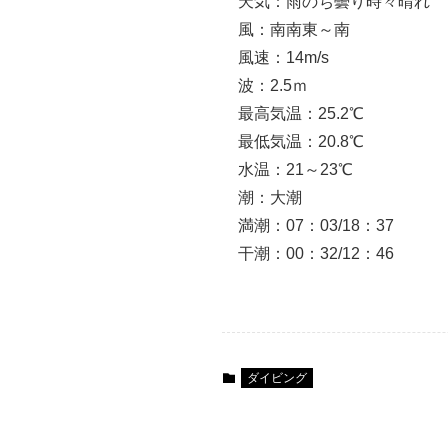
天気：雨のち曇り時々晴れ
風：南南東～南
風速：14m/s
波：2.5ｍ
最高気温：25.2℃
最低気温：20.8℃
水温：21～23℃
潮：大潮
満潮：07：03/18：37
干潮：00：32/12：46
ダイビング