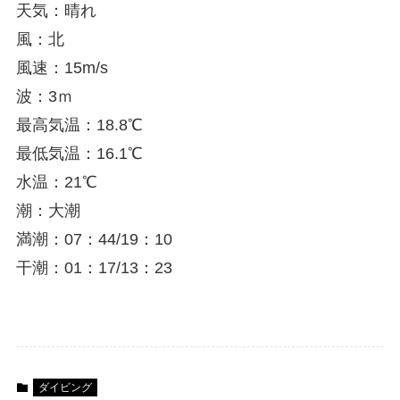
天気：晴れ
風：北
風速：15m/s
波：3ｍ
最高気温：18.8℃
最低気温：16.1℃
水温：21℃
潮：大潮
満潮：07：44/19：10
干潮：01：17/13：23
ダイビング