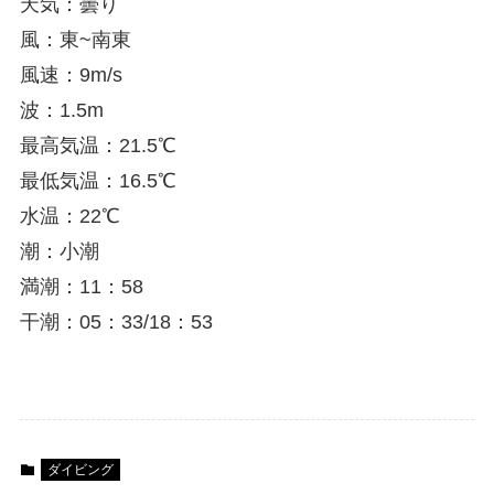
天気：曇り
風：東~南東
風速：9m/s
波：1.5m
最高気温：21.5℃
最低気温：16.5℃
水温：22℃
潮：小潮
満潮：11：58
干潮：05：33/18：53
ダイビング