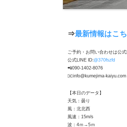
⇒
最新情報はこ
ご予約・お問い合わせは公式
公式LINE ID:
@370fszfd
📲090-1402-8076
✉️info@kumejima-kaiyu.com
【本日のデータ】
天気：曇り
風：北北西
風速：15m/s
波：4ｍ→5ｍ