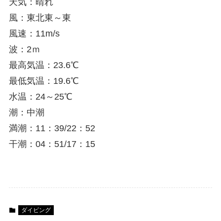
天気：晴れ
風：東北東～東
風速：11m/s
波：2ｍ
最高気温：23.6℃
最低気温：19.6℃
水温：24～25℃
潮：中潮
満潮：11：39/22：52
干潮：04：51/17：15
ダイビング