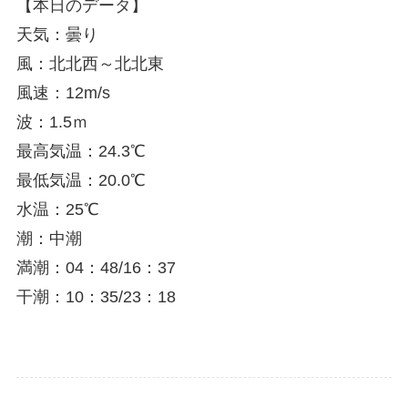
【本日のデータ】
天気：曇り
風：北北西～北北東
風速：12m/s
波：1.5ｍ
最高気温：24.3℃
最低気温：20.0℃
水温：25℃
潮：中潮
満潮：04：48/16：37
干潮：10：35/23：18