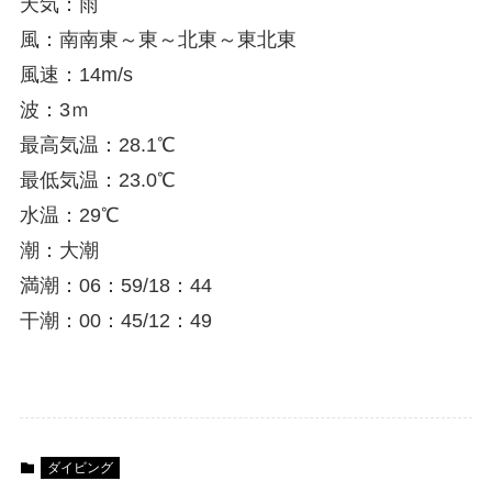
天気：雨
風：南南東～東～北東～東北東
風速：14m/s
波：3ｍ
最高気温：28.1℃
最低気温：23.0℃
水温：29℃
潮：大潮
満潮：06：59/18：44
干潮：00：45/12：49
ダイビング