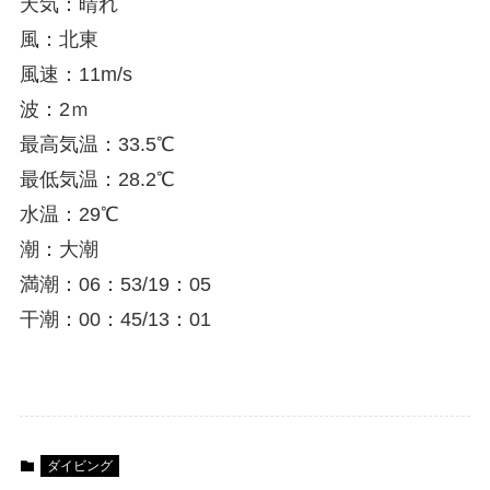
天気：晴れ
風：北東
風速：11m/s
波：2ｍ
最高気温：33.5℃
最低気温：28.2℃
水温：29℃
潮：大潮
満潮：06：53/19：05
干潮：00：45/13：01
ダイビング