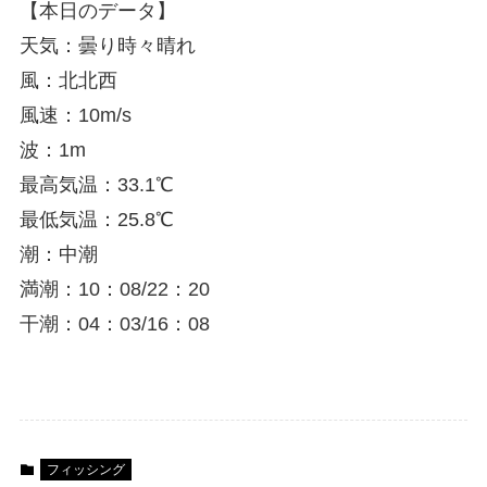
【本日のデータ】
天気：曇り時々晴れ
風：北北西
風速：10m/s
波：1m
最高気温：33.1℃
最低気温：25.8℃
潮：中潮
満潮：10：08/22：20
干潮：04：03/16：08
フィッシング