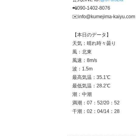
📲090-1402-8076
✉️info@kumejima-kaiyu.com
【本日のデータ】
天気：晴れ時々曇り
風：北東
風速：8m/s
波：1.5m
最高気温：35.1℃
最低気温：28.2℃
潮：中潮
満潮：07：52/20：52
干潮：02：04/14：28