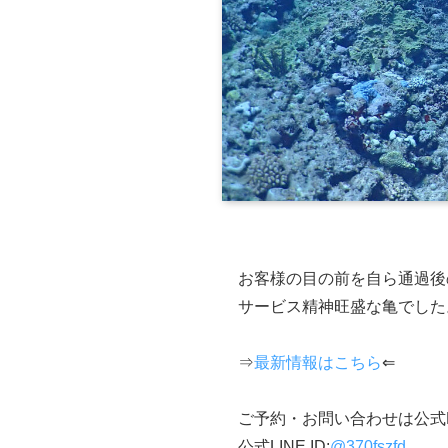
お客様の目の前を自ら通過後の
サービス精神旺盛な亀でした
⇒
最新情報はこちら
⇐
ご予約・お問い合わせは公式
公式LINE ID:
@370fszfd