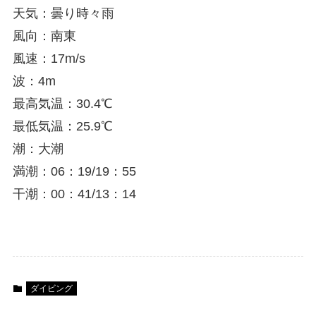
天気：曇り時々雨
風向：南東
風速：17m/s
波：4m
最高気温：30.4℃
最低気温：25.9℃
潮：大潮
満潮：06：19/19：55
干潮：00：41/13：14
ダイビング