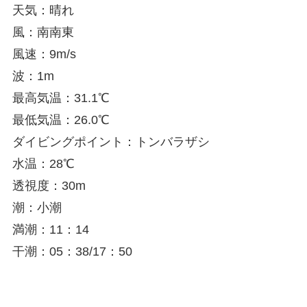
天気：晴れ
風：南南東
風速：9m/s
波：1m
最高気温：31.1℃
最低気温：26.0℃
ダイビングポイント：トンバラザシ
水温：28℃
透視度：30m
潮：小潮
満潮：11：14
干潮：05：38/17：50