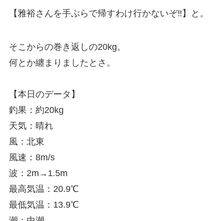
【雅裕さんを手ぶらで帰すわけ行かないぞ‼︎】と。
そこからの巻き返しの20kg。
何とか纏まりましたとさ。
【本日のデータ】
釣果：約20kg
天気：晴れ
風：北東
風速：8m/s
波：2m→1.5m
最高気温：20.9℃
最低気温：13.9℃
潮：中潮