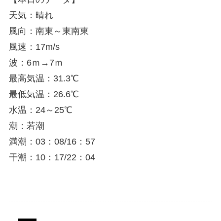
天気：晴れ
風向：南東～東南東
風速：17m/s
波：6ｍ→7ｍ
最高気温：31.3℃
最低気温：26.6℃
水温：24～25℃
潮：若潮
満潮：03：08/16：57
干潮：10：17/22：04